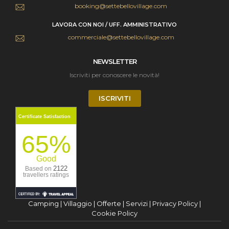
booking@settebellovillage.com
LAVORA CON NOI / UFF. AMMINISTRATIVO
commerciale@settebellovillage.com
NEWSLETTER
Iscriviti per conoscere le novità!
ISCRIVITI
Certificate Satisfaction
65%
Good
2122
Based on
travellers ratings
Camping
|
Villaggio
|
Offerte
|
Servizi
|
Privacy Policy
|
Cookie Policy