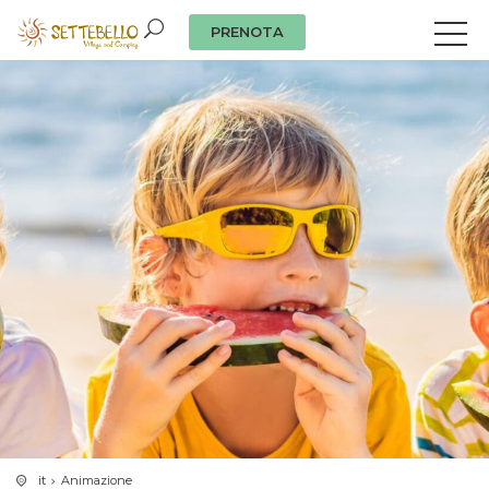
PRENOTA
it
Animazione