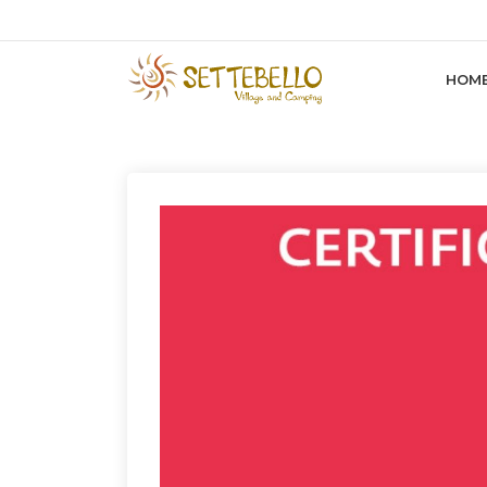
+39 0771 599 132
booking@settebellovillage.
Le nostre novità
HOM