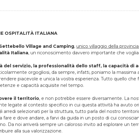
E OSPITALITÀ ITALIANA
Settebello Village and Camping
,
unico villaggio della provincia
lità Italiana
, un riconoscimento davvero importante che vogliam
à del servizio, la professionalità dello staff, la capacità di
ticolarmente orgogliosi, da sempre, infatti, poniamo la massima a
rendere piacevole e unica la vostra esperienza. Tutto quello che 
etenze e capacità acquisite nel tempo.
ere il territorio
, e non potrebbe essere diversamente. La nostr
te legate al contesto specifico in cui questa attività ha avuto ori
gli arredi selezionati per la struttura, tutto parla del nostro territori
 fare e dove andare, a farvi da guida in un posto di cui conoscia
o. Da noi arriverà sempre un caloroso invito ad esplorare un terri
ibuire alla sua valorizzazione.