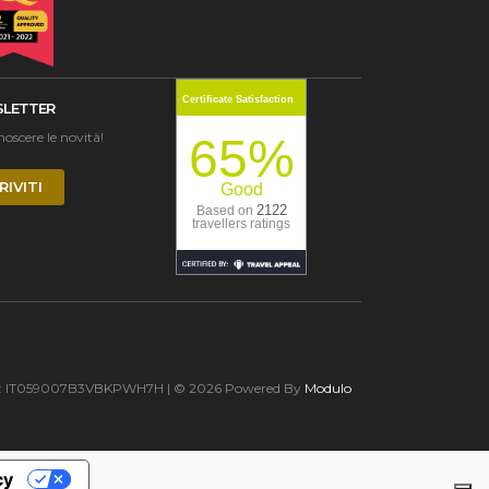
Certificate Satisfaction
LETTER
onoscere le novità!
65%
RIVITI
Good
2122
Based on
travellers ratings
3 | CIN: IT059007B3VBKPWH7H | © 2026 Powered By
Modulo
cy