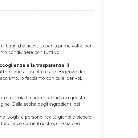
 di Latina
,ha ricevuto per la prima volta, per
o condividere con tutti voi!
 accoglienza e la trasparenza
. Il
ttenzione all’ascolto e alle esigenze dei
facciamo, lo facciamo con cura, per voi,
a struttura ha profonde radici in questa
gine. Dalla scelta degli ingredienti dei
o.
mo luoghi e persone, realtà grandi e piccole,
torio ricco come il nostro, che ha così