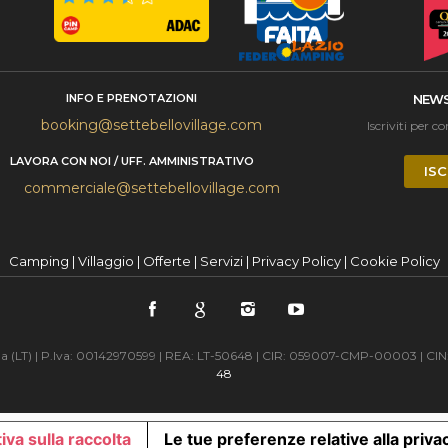
INFO E PRENOTAZIONI
NEWS
booking@settebellovillage.com
Iscriviti per c
LAVORA CON NOI / UFF. AMMINISTRATIVO
ISC
commerciale@settebellovillage.com
Camping
|
Villaggio
|
Offerte
|
Servizi
|
Privacy Policy
|
Cookie Policy
erracina (LT) | P.Iva: 00142970599 | REA: LT-50648 | CIR: 059007-CMP-0000
48
iva sulla raccolta
Le tue preferenze relative alla priva